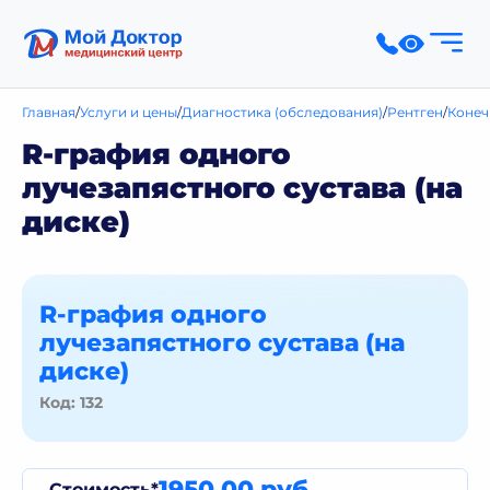
Главная
Услуги и цены
Диагностика (обследования)
Рентген
Конеч
R-графия одного
лучезапястного сустава (на
диске)
R-графия одного
лучезапястного сустава (на
диске)
Код: 132
1950.00 руб.
Стоимость*