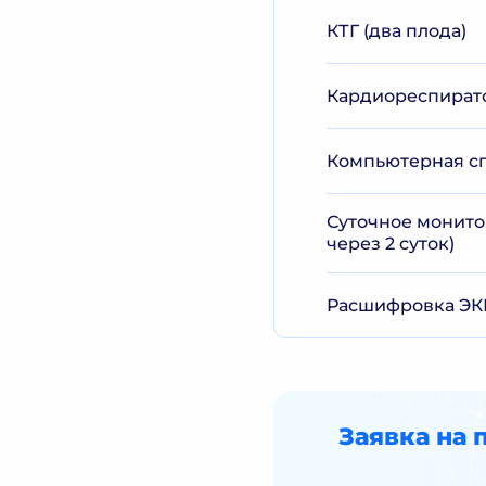
КТГ (два плода)
Кардиореспирато
Компьютерная сп
Суточное монитор
через 2 суток)
Расшифровка ЭКГ
Заявка на 