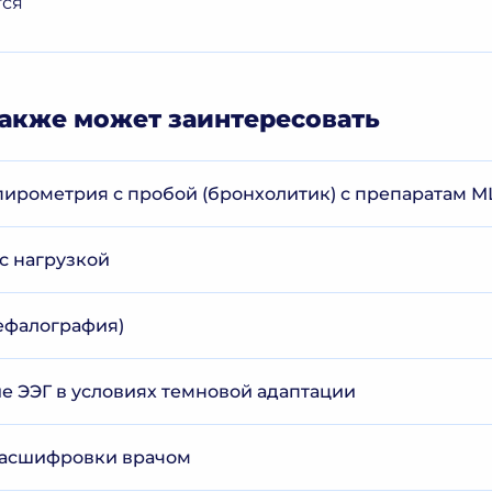
тся
акже может заинтересовать
ирометрия с пробой (бронхолитик) с препаратам М
с нагрузкой
ефалография)
 ЭЭГ в условиях темновой адаптации
расшифровки врачом