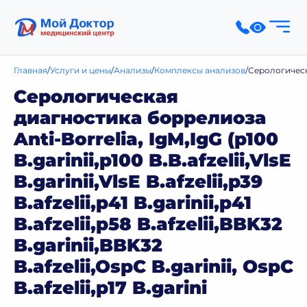
Главная
Услуги и цены
Анализы
Комплексы анализов
Серологическая 
Серологическая
диагностика боррелиоза
Anti-Borrelia, IgM,IgG (p100
B.garinii,p100 B.B.afzelii,VlsE
B.garinii,VlsE B.afzelii,p39
B.afzelii,p41 B.garinii,p41
B.afzelii,p58 B.afzelii,BBK32
B.garinii,BBK32
B.afzelii,OspC B.garinii, OspC
B.afzelii,p17 B.garini