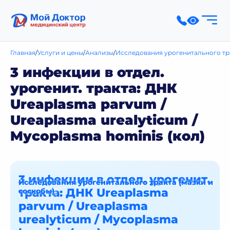
Главная
Услуги и цены
Анализы
Исследования урогенитального тра
3 инфекции в отдел.
урогенит. тракта: ДНК
Ureaplasma parvum /
Ureaplasma urealyticum /
Mycoplasma hominis (кол)
3 инфекции в отдел. урогенит.
Исследования урогенитального тракта (мазки и
тракта: ДНК Ureaplasma
соскобы)
parvum / Ureaplasma
urealyticum / Mycoplasma