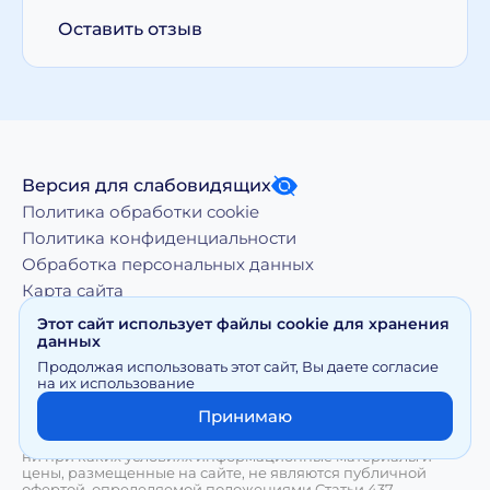
Оставить отзыв
Версия для слабовидящих
Политика обработки cookie
Политика конфиденциальности
Обработка персональных данных
Карта сайта
Этот сайт использует файлы cookie для хранения
данных
Копирование, тиражирование, а равно иное
Продолжая использовать этот сайт, Вы даете согласие
использование материалов, размещенных на moy-
на их использование
doktor.org возможно только с письменного разрешения
Правообладателя
Принимаю
Сайт носит исключительно информационный характер и
ни при каких условиях информационные материалы и
цены, размещенные на сайте, не являются публичной
офертой, определяемой положениями Статьи 437