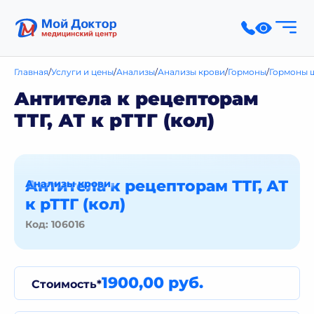
Главная
Услуги и цены
Анализы
Анализы крови
Гормоны
Гормоны 
Антитела к рецепторам
ТТГ, АТ к рТТГ (кол)
Антитела к рецепторам ТТГ, АТ
Анализы крови
к рТТГ (кол)
Код: 106016
1900,00 руб.
Стоимость*