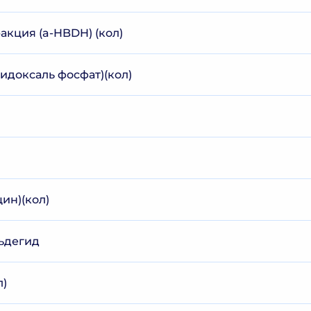
ракция (a-HBDH) (кол)
идоксаль фосфат)(кол)
ин)(кол)
ьдегид
л)