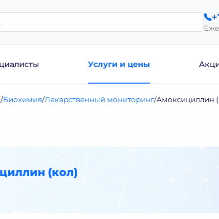
+
Еже
циалисты
Услуги и цены
Акц
и
Биохимия
Лекарственный мониторинг
Амоксициллин (
циллин (кол)