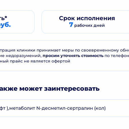
ь*
Срок
исполнения
уб.
7
рабочих дней
рация клиники принимает меры по своевременному обнов
ие недоразумений,
просим уточнять стоимость
по телефо
ный прайс не является офертой
акже может заинтересовать
фт ),метаболит N-десметил-сертралин (кол)