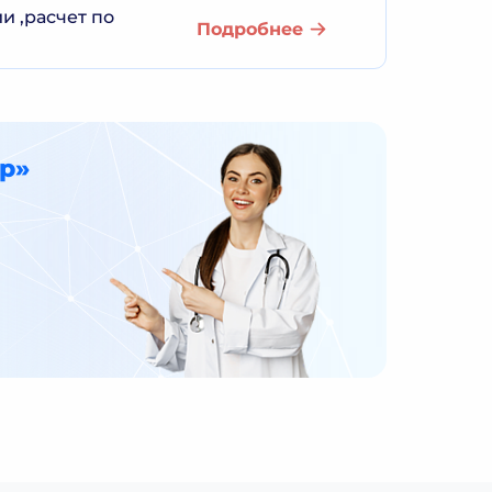
и ,расчет по
Подробнее
р»