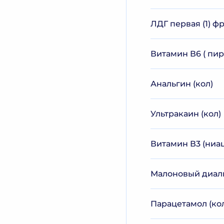
ЛДГ первая (1) ф
Витамин В6 ( пир
Анальгин (кол)
Ультракаин (кол)
Витамин В3 (ниац
Малоновый диал
Парацетамол (ко