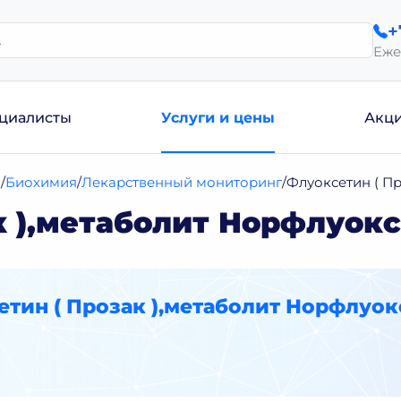
+
Еже
циалисты
Услуги и цены
Акц
и
Биохимия
Лекарственный мониторинг
Флуоксетин ( Пр
 ),метаболит Норфлуокс
тин ( Прозак ),метаболит Норфлуок