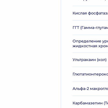
Кислая фосфатаза
ГГТ (Гамма-глута
Определение уро
жидкостная хром
Ультракаин (кол)
Глютатионперокс
Альфа-2 макрогло
Карбамазепин (Те