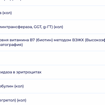
 (кол)
минтрансфераза, GGT, g-ГТ) (кол)
вня витамина B7 (биотин) методом ВЭЖХ (Высокоэ
атография)
идаза в эритроцитах
булин (кол)
гретол) (кол)