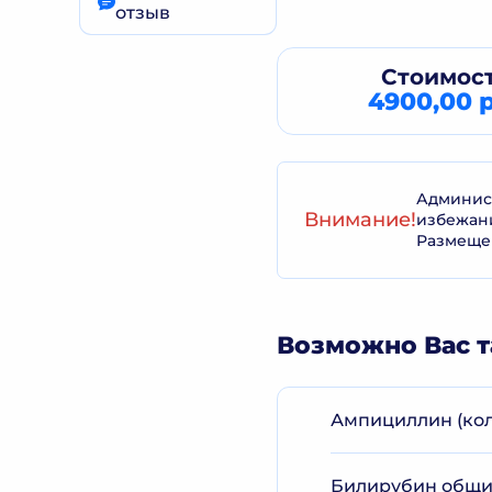
отзыв
Стоимост
4900,00 р
Админист
Внимание!
избежан
Размеще
Возможно Вас т
Ампициллин (кол
Билирубин общий 