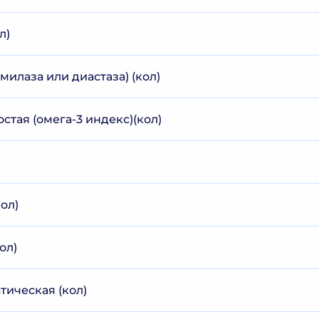
л)
милаза или диастаза) (кол)
тая (омега-3 индекс)(кол)
ол)
ол)
тическая (кол)