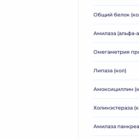
Общий белок (ко
Амилаза (альфа-а
Омегаметрия прос
Липаза (кол)
Амоксициллин (к
Холинэстераза (к
Амилаза панкреа