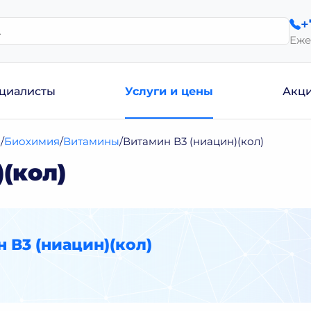
+
Еже
циалисты
Услуги и цены
Акц
и
Биохимия
Витамины
Витамин В3 (ниацин)(кол)
(кол)
 В3 (ниацин)(кол)