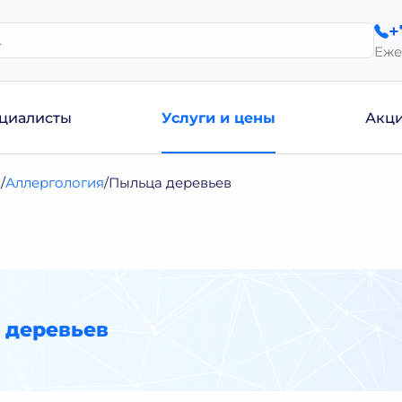
+
Еже
циалисты
Услуги и цены
Акц
и
Аллергология
Пыльца деревьев
 деревьев