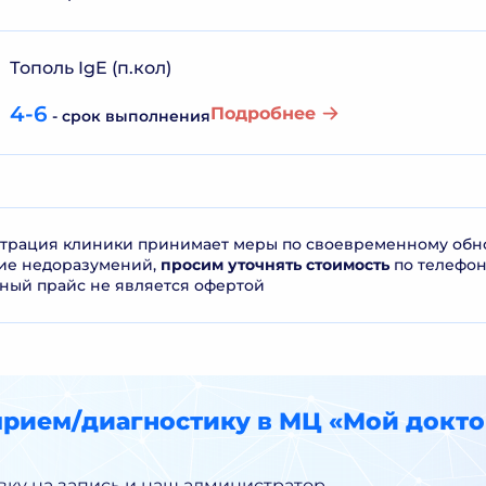
Тополь IgE (п.кол)
4-6
Подробнее
- срок выполнения
рация клиники принимает меры по своевременному обнов
ие недоразумений,
просим уточнять стоимость
по телефо
ный прайс не является офертой
прием/диагностику в МЦ «Мой докто
вку на запись и наш администратор