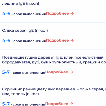
лещина IgE (п.кол)
4-6
Подробнее
- срок выполнения
Ольха серая IgE (п.кол)
4-6
Подробнее
- срок выполнения
Позднецветущие деревья IgE: клен ясенелистный,
бородавчатая, дуб, бук крупнолистный, грецкий оре
5-7
Подробнее
- срок выполнения
Скрининг раннецветущих деревьев – ольха серая, 
ива, тополь (п.кол)
5-7
Подробнее
- срок выполнения