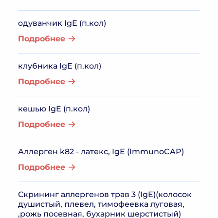
одуванчик IgE (п.кол)
Подробнее
клубника IgE (п.кол)
Подробнее
кешью IgE (п.кол)
Подробнее
Аллерген k82 - латекс, IgE (ImmunoCAP)
Подробнее
Скрининг аллергенов трав 3 (IgE)(колосок
душистый, плевел, тимофеевка луговая,
,рожь посевная, бухарник шерстистый)