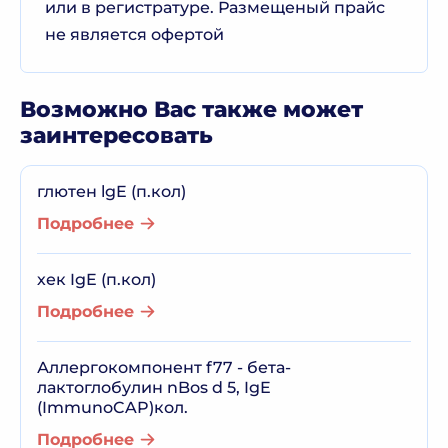
или в регистратуре. Размещеный прайс
не является офертой
Возможно Вас также может
заинтересовать
глютен lgE (п.кол)
Подробнее
хек IgE (п.кол)
Подробнее
Аллергокомпонент f77 - бета-
лактоглобулин nBos d 5, IgE
(ImmunoCAP)кол.
Подробнее