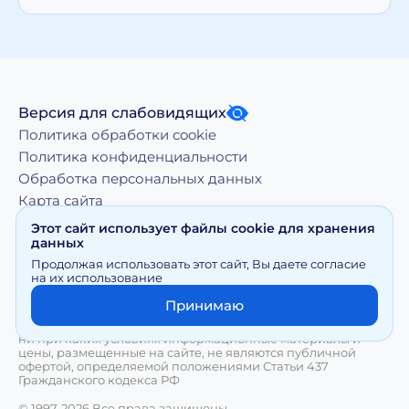
Версия для слабовидящих
Политика обработки cookie
Политика конфиденциальности
Обработка персональных данных
Карта сайта
Этот сайт использует файлы cookie для хранения
данных
Копирование, тиражирование, а равно иное
Продолжая использовать этот сайт, Вы даете согласие
использование материалов, размещенных на moy-
на их использование
doktor.org возможно только с письменного разрешения
Правообладателя
Принимаю
Сайт носит исключительно информационный характер и
ни при каких условиях информационные материалы и
цены, размещенные на сайте, не являются публичной
офертой, определяемой положениями Статьи 437
Гражданского кодекса РФ
© 1997-2026 Все права защищены