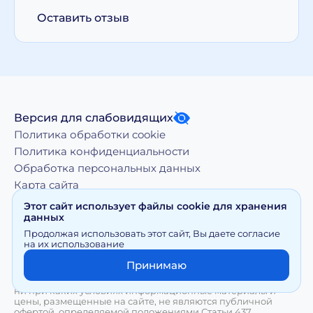
Оставить отзыв
Версия для слабовидящих
Политика обработки cookie
Политика конфиденциальности
Обработка персональных данных
Карта сайта
Этот сайт использует файлы cookie для хранения
данных
Копирование, тиражирование, а равно иное
Продолжая использовать этот сайт, Вы даете согласие
использование материалов, размещенных на moy-
на их использование
doktor.org возможно только с письменного разрешения
Правообладателя
Принимаю
Сайт носит исключительно информационный характер и
ни при каких условиях информационные материалы и
цены, размещенные на сайте, не являются публичной
офертой, определяемой положениями Статьи 437