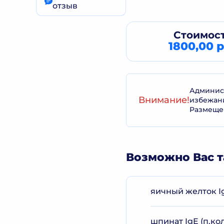
отзыв
Стоимост
1800,00 р
Админист
Внимание!
избежан
Размеще
Возможно Вас т
яичный желток Ig
шпинат IgE (п.кол