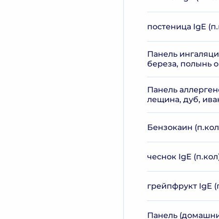
постеница IgE (п.
Панель ингаляцион
береза, полынь 
Панель аллергено
лещина, дуб, ива
Бензокаин (п.кол
чеснок IgE (п.кол
грейпфрукт IgE (
Панель (домашние