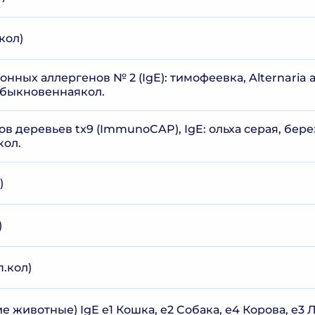
кол)
ных аллергенов № 2 (IgE): тимофеевка, Alternaria alt
обыкновеннаякол.
в деревьев tx9 (ImmunoCAP), IgE: ольха серая, бере
кол.
)
)
п.кол)
 животные) IgE e1 Кошка, e2 Cобака, е4 Корова, e3