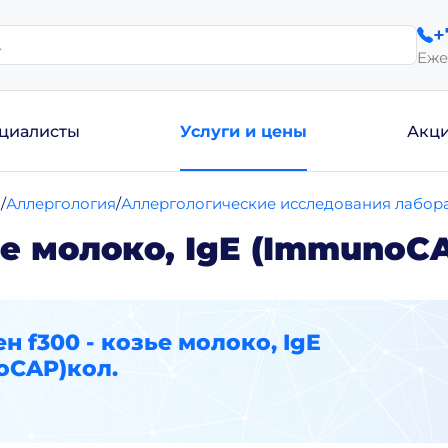
+
Еже
циалисты
Услуги и цены
Акц
и
Аллергология
Аллергологические исследования лабора
ье молоко, IgE (ImmunoC
н f300 - козье молоко, IgE
oCAP)кол.