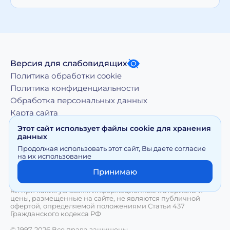
Версия для слабовидящих
Политика обработки cookie
Политика конфиденциальности
Обработка персональных данных
Карта сайта
Этот сайт использует файлы cookie для хранения
данных
Копирование, тиражирование, а равно иное
Продолжая использовать этот сайт, Вы даете согласие
использование материалов, размещенных на moy-
на их использование
doktor.org возможно только с письменного разрешения
Правообладателя
Принимаю
Сайт носит исключительно информационный характер и
ни при каких условиях информационные материалы и
цены, размещенные на сайте, не являются публичной
офертой, определяемой положениями Статьи 437
Гражданского кодекса РФ
© 1997-2026 Все права защищены