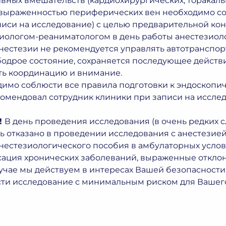
вных вмешательств (кардиохирургических, торакаль
 выраженностью периферических вен необходимо со
писи на исследование) с целью предварительной ко
иологом-реаниматологом в день работы анестезиоло
нестезии не рекомендуется управлять автотранспорт
одрое состояние, сохраняется последующее действи
ь координацию и внимание.
имо соблюсти все правила подготовки к эндоскопи
омендовал сотрудник клиники при записи на исслед
!
В день проведения исследования (в очень редких с
ь отказано в проведении исследования с анестезией
анестезиологического пособия в амбулаторных услов
ация хронических заболеваний, выраженные отклоне
учае мы действуем в интересах Вашей безопасности
сти исследование с минимальным риском для Вашего