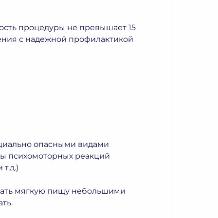
ность процедуры не превышает 15
ления с надежной профилактикой
енциально опасными видами
ты психомоторных реакций
т.д.)
шать мягкую пищу небольшими
ть.