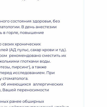
ого состояния здоровья, без
атологии. В день анестезии
ь в горле, повышение
о своих хронических
 (АД пульс, сахар крови и т.д.).
тром рекомендовано сместить их
колькими глотками воды.
езы, пирсинг), а также
ь перед исследованием. При
 стоматолога.
у об имеющихся аллергических
ы, Вашей переносимости
нных ранее обширных