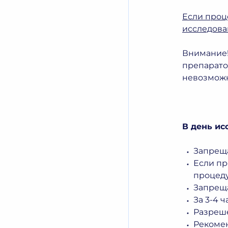
Если проце
исследова
Внимание!
препарато
невозможн
В день ис
Запрещ
Если пр
процедур
Запрещ
За 3-4 
Разреше
Рекомен