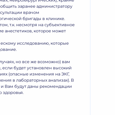
ных, нейрохирургических), крайне
общить заранее администратору
нсультации врачом
гической бригады в клинике.
ом, т.к. несмотря на субъективное
е анестетиков, которое может
ческому исследованию, которые
ование.
лучаях, но все же возможно) вам
, если будет установлен высокий
иях (опасные изменения на ЭКГ,
ния в лабораторных анализах). В
 и Вам будут даны рекомендации
 здоровья.