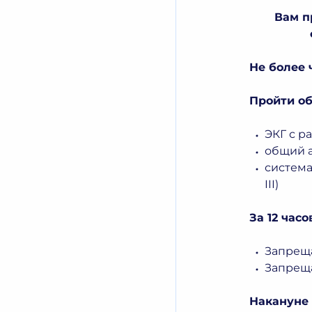
Вам п
Не более 
Пройти об
ЭКГ с 
общий 
система
III)
За 12 час
Запрещ
Запреща
Накануне 