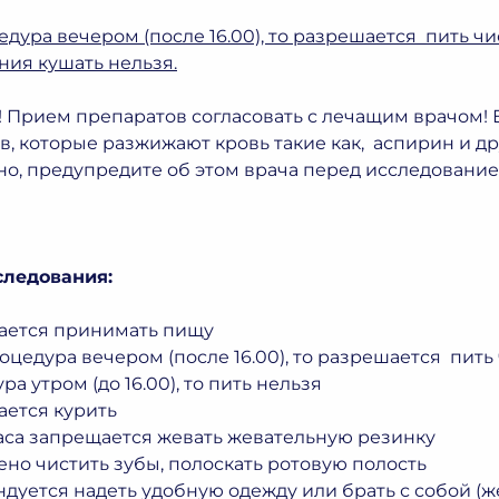
дура вечером (после 16.00), то разрешается пить чис
ния кушать нельзя.
 Прием препаратов согласовать с лечащим врачом!
в, которые разжижают кровь такие как, аспирин и д
о, предупредите об этом врача перед исследование
следования:
ается принимать пищу
оцедура вечером (после 16.00), то разрешается пить ч
а утром (до 16.00), то пить нельзя
ается курить
часа запрещается жевать жевательную резинку
но чистить зубы, полоскать ротовую полость
дуется надеть удобную одежду или брать с собой (ж