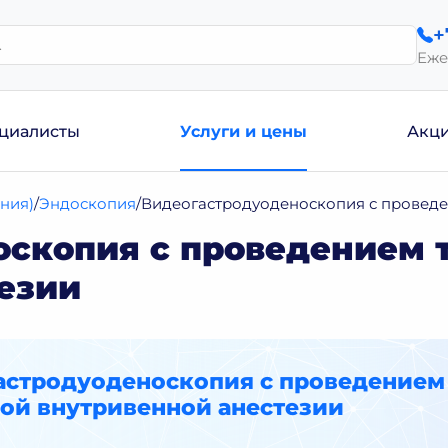
+
Еже
циалисты
Услуги и цены
Акц
ния)
Эндоскопия
Видеогастродуоденоскопия с проведе
скопия с проведением 
езии
астродуоденоскопия с проведением
ной внутривенной анестезии