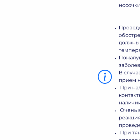
носочки
Проведе
обостре
должны 
температ
Пожалуй
заболев
В случа
прием н
При нал
контакт
наличии
Очень в
реакция
проведе
При тя