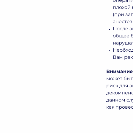
операти
плохой
(при за
анестез
После а
общее б
нарушат
Необход
Вам рек
Внимание
может быт
риск для 
декомпенс
данном сл
как прове