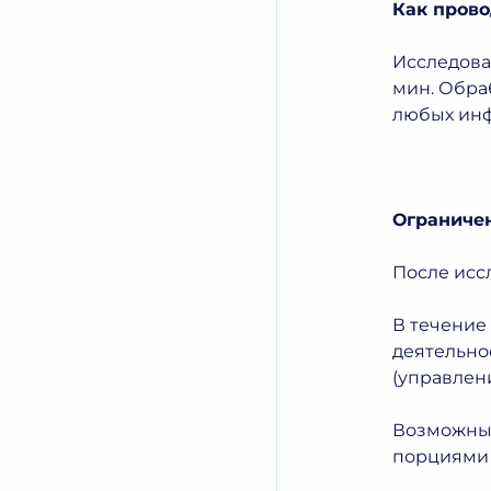
Как прово
Исследова
мин. Обра
любых ин
Ограничен
После исс
В течение
деятельно
(управлени
Возможный
порциями 