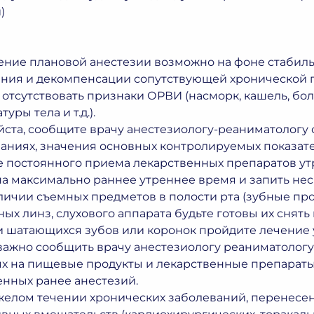
)
ние плановой анестезии возможно на фоне стабильн
ния и декомпенсации сопутствующей хронической п
отсутствовать признаки ОРВИ (насморк, кашель, бол
уры тела и т.д.).
ста, сообщите врачу анестезиологу-реаниматологу 
аниях, значения основных контролируемых показателей
е постоянного приема лекарственных препаратов у
а максимально раннее утреннее время и запить нес
ичии съемных предметов в полости рта (зубные прот
ных линз, слухового аппарата будьте готовы их снят
 шатающихся зубов или коронок пройдите лечение у
ажно сообщить врачу анестезиологу реаниматолог
х на пищевые продукты и лекарственные препарат
нных ранее анестезий.
желом течении хронических заболеваний, перенесе