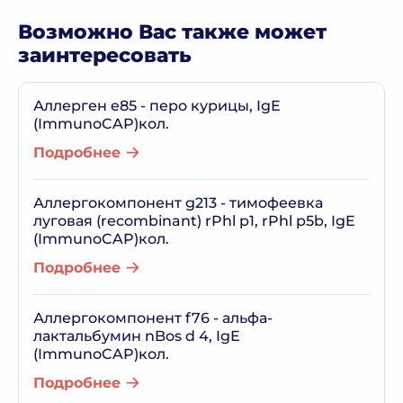
Возможно Вас также может
заинтересовать
Аллерген e85 - перо курицы, IgE
(ImmunoCAP)кол.
Подробнее
Аллергокомпонент g213 - тимофеевка
луговая (recombinant) rPhl p1, rPhl p5b, IgE
(ImmunoCAP)кол.
Подробнее
Аллергокомпонент f76 - альфа-
лактальбумин nBos d 4, IgE
(ImmunoCAP)кол.
Подробнее