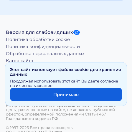
Версия для слабовидящих
Политика обработки cookie
Политика конфиденциальности
Обработка персональных данных
Карта сайта
Этот сайт использует файлы cookie для хранения
данных
Копирование, тиражирование, а равно иное
Продолжая использовать этот сайт, Вы даете согласие
использование материалов, размещенных на moy-
на их использование
doktor.org возможно только с письменного разрешения
Правообладателя
Принимаю
Сайт носит исключительно информационный характер и
ни при каких условиях информационные материалы и
цены, размещенные на сайте, не являются публичной
офертой, определяемой положениями Статьи 437
Гражданского кодекса РФ
© 1997-2026 Все права защищены