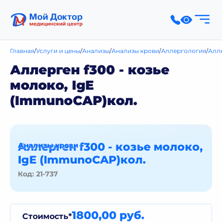
Главная
Услуги и цены
Анализы
Анализы крови
Аллергология
Алл
Аллерген f300 - козье
молоко, IgE
(ImmunoCAP)кол.
Аллерген f300 - козье молоко,
Анализы крови
IgE (ImmunoCAP)кол.
Код: 21-737
1800,00 руб.
Стоимость*