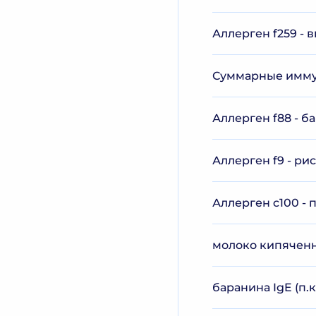
Аллерген f259 - 
Суммарные иммуно
Аллерген f88 - б
Аллерген f9 - ри
Аллерген c100 - 
молоко кипяченно
баранина IgE (п.к