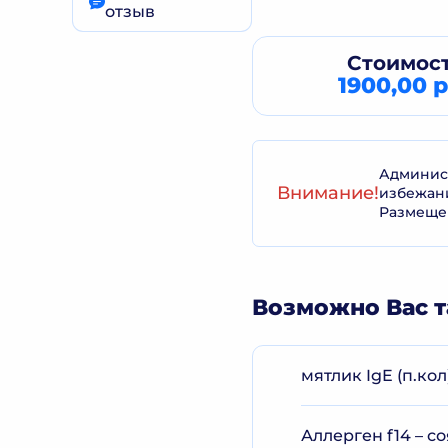
отзыв
Стоимост
1900,00 р
Админист
Внимание!
избежан
Размеще
Возможно Вас т
мятлик IgE (п.кол
Аллерген f14 – с