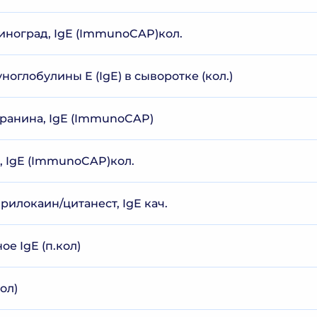
виноград, IgE (ImmunoCAP)кол.
глобулины E (IgE) в сыворотке (кол.)
аранина, IgE (ImmunoCAP)
с, IgE (ImmunoCAP)кол.
прилокаин/цитанест, IgE кач.
е IgE (п.кол)
ол)