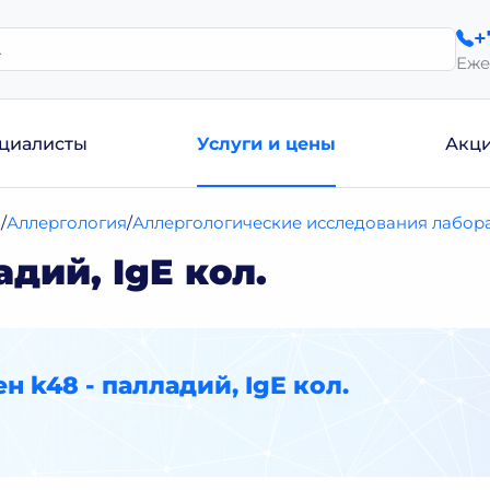
+
Еже
циалисты
Услуги и цены
Акц
и
Аллергология
Аллергологические исследования лабора
дий, IgE кол.
н k48 - палладий, IgE кол.