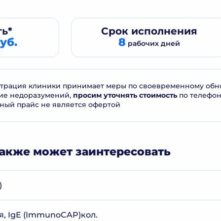
ь*
Срок
исполнения
уб.
8
рабочих дней
рация клиники принимает меры по своевременному обнов
ие недоразумений,
просим уточнять стоимость
по телефо
ный прайс не является офертой
акже может заинтересовать
)
оя, IgE (ImmunoCAP)кол.