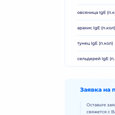
овсяница IgE (п.к
арахис IgE (п.кол
тунец IgE (п.кол)
сельдерей IgE (п.
Заявка на 
Оставьте зая
свяжется с 