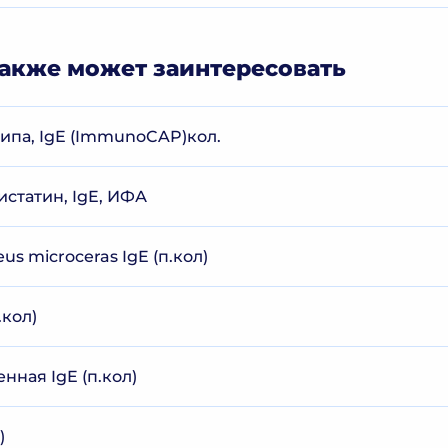
акже может заинтересовать
липа, IgE (ImmunoCAP)кол.
истатин, IgE, ИФА
s microceras IgE (п.кол)
.кол)
ная IgE (п.кол)
)