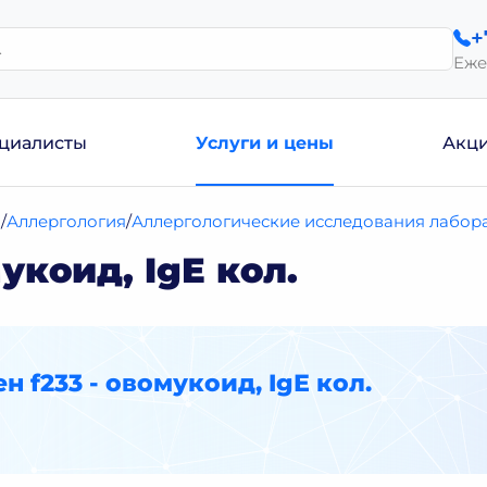
+
Еже
циалисты
Услуги и цены
Акц
и
Аллергология
Аллергологические исследования лабора
укоид, IgЕ кол.
н f233 - овомукоид, IgЕ кол.