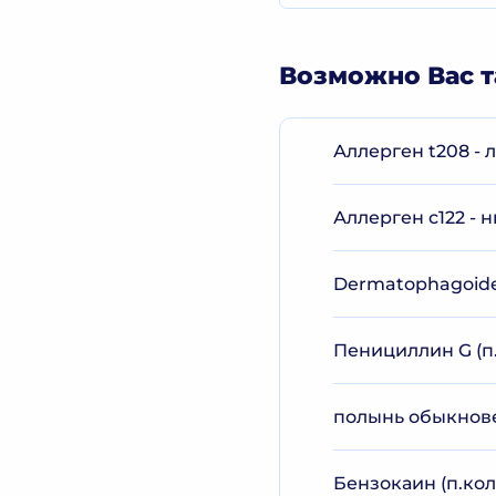
Возможно Вас т
Аллерген t208 - 
Аллерген c122 - н
Dermatophagoideu
Пенициллин G (п
полынь обыкновен
Бензокаин (п.кол