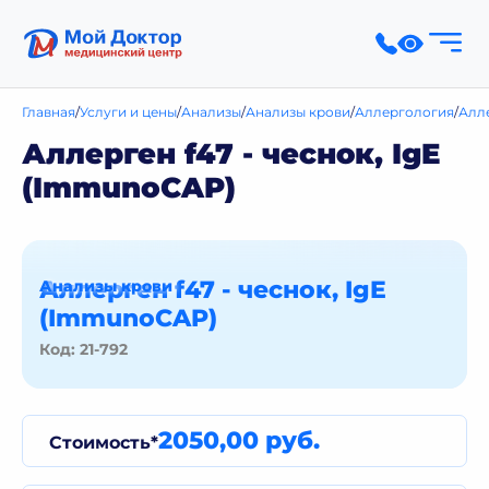
Главная
Услуги и цены
Анализы
Анализы крови
Аллергология
Алл
Аллерген f47 - чеснок, IgE
(ImmunoCAP)
Аллерген f47 - чеснок, IgE
Анализы крови
(ImmunoCAP)
Код: 21-792
2050,00 руб.
Стоимость*