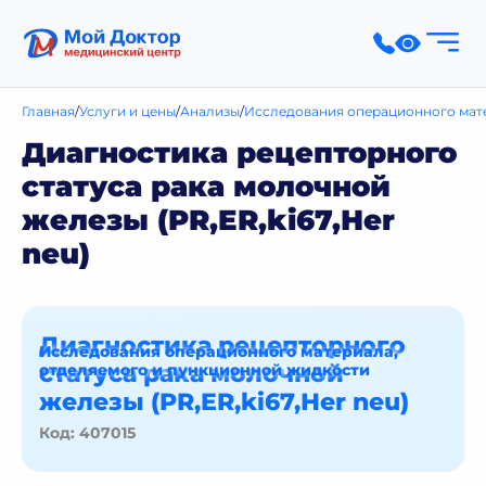
Главная
Услуги и цены
Анализы
Исследования операционного мат
Диагностика рецепторного
статуса рака молочной
железы (PR,ER,ki67,Нer
neu)
Диагностика рецепторного
Исследования операционного материала,
статуса рака молочной
отделяемого и пункционной жидкости
железы (PR,ER,ki67,Нer neu)
Код: 407015