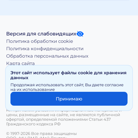
Версия для слабовидящих
Политика обработки cookie
Политика конфиденциальности
Обработка персональных данных
Карта сайта
Этот сайт использует файлы cookie для хранения
данных
Копирование, тиражирование, а равно иное
Продолжая использовать этот сайт, Вы даете согласие
использование материалов, размещенных на moy-
на их использование
doktor.org возможно только с письменного разрешения
Правообладателя
Принимаю
Сайт носит исключительно информационный характер и
ни при каких условиях информационные материалы и
цены, размещенные на сайте, не являются публичной
офертой, определяемой положениями Статьи 437
Гражданского кодекса РФ
© 1997-2026 Все права защищены