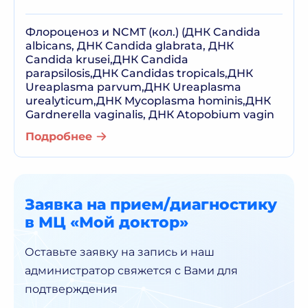
Флороценоз и NCMT (кол.) (ДНК Candida
albicans, ДНК Candida glabrata, ДНК
Candida krusei,ДНК Candida
parapsilosis,ДНК Candidas tropicals,ДНК
Ureaplasma parvum,ДНК Ureaplasma
urealyticum,ДНК Mycoplasma hominis,ДНК
Gardnerella vaginalis, ДНК Atopobium vagin
Подробнее
Заявка на прием/диагностику
в МЦ «Мой доктор»
Оставьте заявку на запись и наш
администратор
свяжется с Вами для
подтверждения