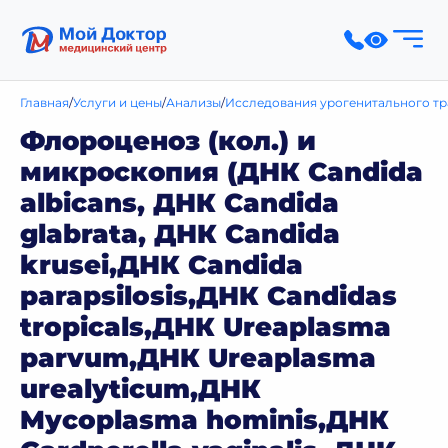
Главная
Услуги и цены
Анализы
Исследования урогенитального тра
Флороценоз (кол.) и
микроскопия (ДНК Candida
albicans, ДНК Candida
glabrata, ДНК Candida
krusei,ДНК Candida
parapsilosis,ДНК Candidas
tropicals,ДНК Ureaplasma
parvum,ДНК Ureaplasma
urealyticum,ДНК
Mycoplasma hominis,ДНК