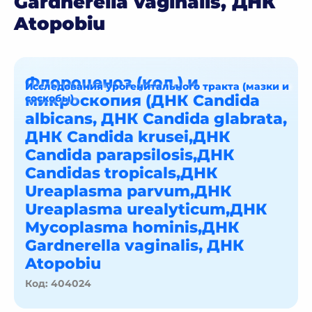
Gardnerella vaginalis, ДНК
Atopobiu
Флороценоз (кол.) и
Исследования урогенитального тракта (мазки и
микроскопия (ДНК Candida
соскобы)
albicans, ДНК Candida glabrata,
ДНК Candida krusei,ДНК
Candida parapsilosis,ДНК
Candidas tropicals,ДНК
Ureaplasma parvum,ДНК
Ureaplasma urealyticum,ДНК
Mycoplasma hominis,ДНК
Gardnerella vaginalis, ДНК
Atopobiu
Код: 404024