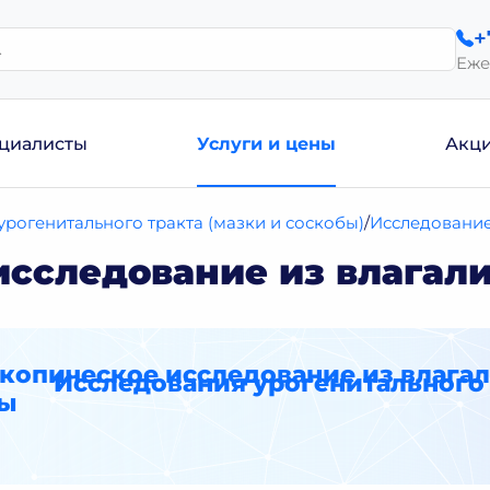
+
Еже
циалисты
Услуги и цены
Акц
рогенитального тракта (мазки и соскобы)
Исследование
сследование из влагал
копическое исследование из влага
Исследования урогенитального 
ры