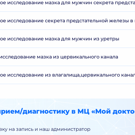
е исследование мазка для мужчин секрета предст
е исследование секрета предстательной железы в
е исследование мазка для мужчин из уретры
исследование мазка из цервикального канала
е исследование из влагалища,цервикального канал
прием/диагностику в МЦ «Мой докто
вку на запись и наш администратор