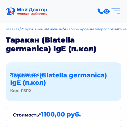
Главная
Услуги и цены
Анализы
Анализы крови
Аллергология
Жив
Таракан (Blatella
germanica) IgE (п.кол)
Таракан (Blatella germanica)
Анализы крови
IgE (п.кол)
Код: 115112
1100,00 руб.
Стоимость*