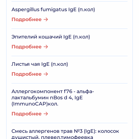
Аspergillus fumigatus IgE (п.кол)
Подробнее
Эпителий кошачий IgE (п.кол)
Подробнее
Листья чая IgE (п.кол)
Подробнее
Аллергокомпонент f76 - альфа-
лактальбумин nBos d 4, IgE
(ImmunoCAP)кол.
Подробнее
Смесь аллергенов трав №3 (IgE): колосок
душистый, плевел,тимофеевка