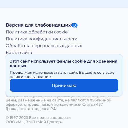
Версия для слабовидящих
Политика обработки cookie
Политика конфиденциальности
Обработка персональных данных
Карта сайта
Этот сайт использует файлы cookie для хранения
данных
Копирование, тиражирование, а равно иное
Продолжая использовать этот сайт, Вы даете согласие
использование материалов, размещенных на moy-
на их использование
doktor.org возможно только с письменного разрешения
Правообладателя
Принимаю
Сайт носит исключительно информационный характер и
ни при каких условиях информационные материалы и
цены, размещенные на сайте, не являются публичной
офертой, определяемой положениями Статьи 437
Гражданского кодекса РФ
© 1997-2026 Все права защищены
ООО «МЦ ВМЛ «Мой Доктор»