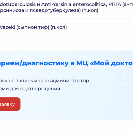
dotuberculosis и Anti-Yersinia enterocolitica, РПГА (ан
рсиниоза и псевдотуберкулеза) (п.кол)
owazeki (сыпной тиф) (п.кол)
прием/диагностику в МЦ «Мой докто
вку на запись и наш администратор
Вами для подтверждения
заявку