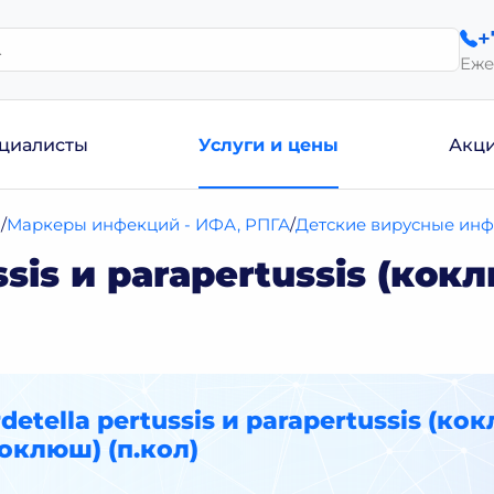
+
Еже
циалисты
Услуги и цены
Акц
и
Маркеры инфекций - ИФА, РПГА
Детские вирусные инфе
ussis и parapertussis (к
rdetella pertussis и parapertussis (к
оклюш) (п.кол)