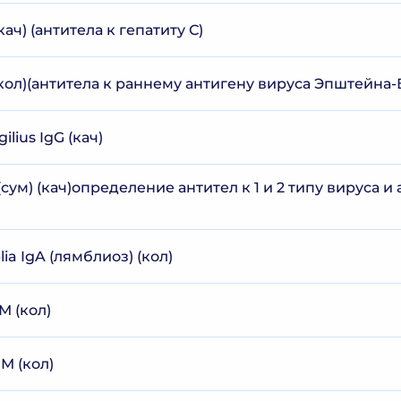
кач) (антитела к гепатиту С)
(кол)(антитела к раннему антигену вируса Эпштейна-
ilius IgG (кач)
)(сум) (кач)определение антител к 1 и 2 типу вируса и 
lia IgA (лямблиоз) (кол)
М (кол)
gМ (кол)