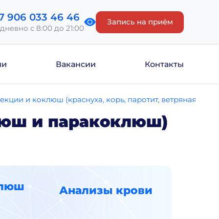
7 906 033 46 46
Запись на приём
дневно с 8:00 до 21:00
ии
Вакансии
Контакты
кции и коклюш (краснуха, корь, паротит, ветряная осп
оклюш и паракоклюш)
оклюш
Анализы крови