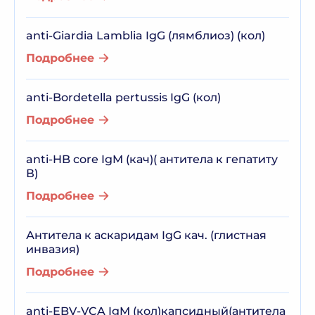
anti-Giardia Lamblia IgG (лямблиоз) (кол)
Подробнее
anti-Bordetella pertussis IgG (кол)
Подробнее
anti-HB core IgM (кач)( антитела к гепатиту
В)
Подробнее
Антитела к аскаридам IgG кач. (глистная
инвазия)
Подробнее
anti-EBV-VCA IgM (кол)капсидный(антитела