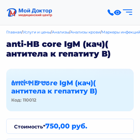
Главная
Услуги и цены
Анализы
Анализы крови
Маркеры инфекций
anti-HB core IgM (кач)(
антитела к гепатиту В)
anti-HB core IgM (кач)(
Анализы крови
антитела к гепатиту В)
Код: 110012
750,00 руб.
Стоимость*