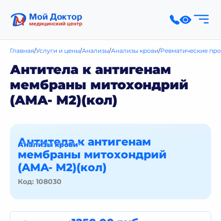
Главная
Услуги и цены
Анализы
Анализы крови
Ревматические про
Антитела к антигенам
мембраны митохондрий
(AMA- M2)(кол)
Антитела к антигенам
Анализы крови
мембраны митохондрий
(AMA- M2)(кол)
Код: 108030