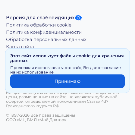
Версия для слабовидящих
Политика обработки cookie
Политика конфиденциальности
Обработка персональных данных
Карта сайта
Этот сайт использует файлы cookie для хранения
данных
Копирование, тиражирование, а равно иное
Продолжая использовать этот сайт, Вы даете согласие
использование материалов, размещенных на moy-
на их использование
doktor.org возможно только с письменного разрешения
Правообладателя
Принимаю
Сайт носит исключительно информационный характер и
ни при каких условиях информационные материалы и
цены, размещенные на сайте, не являются публичной
офертой, определяемой положениями Статьи 437
Гражданского кодекса РФ
© 1997-2026 Все права защищены
ООО «МЦ ВМЛ «Мой Доктор»