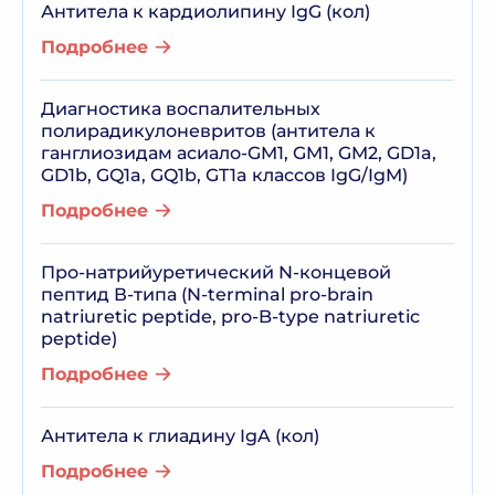
Антитела к кардиолипину IgG (кол)
Подробнее
Диагностика воспалительных
полирадикулоневритов (антитела к
ганглиозидам асиало-GM1, GM1, GM2, GD1a,
GD1b, GQ1a, GQ1b, GT1a классов IgG/IgM)
Подробнее
Про-натрийуретический N-концевой
пептид В-типа (N-terminal pro-brain
natriuretic peptide, pro-B-type natriuretic
peptide)
Подробнее
Антитела к глиадину IgA (кол)
Подробнее