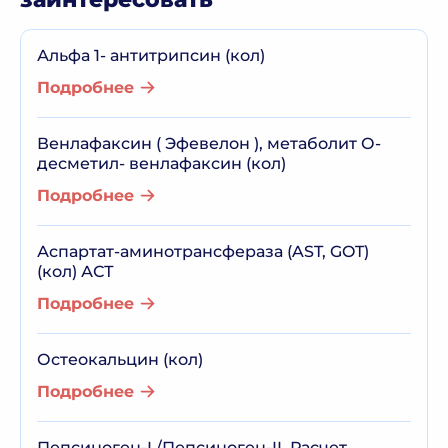
Альфа 1- антитрипсин (кол)
Подробнее
Венлафаксин ( Эфевелон ), метаболит О-
десметил- венлафаксин (кол)
Подробнее
Аспартат-аминотрансфераза (AST, GOT)
(кол) АСТ
Подробнее
Остеокальцин (кол)
Подробнее
Пепсиноген-I /Пепсиноген-II. Расчет