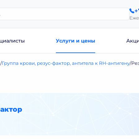
+
Еже
циалисты
Услуги и цены
Акц
и
Группа крови, резус-фактор, антитела к RH-антигену
Ре
фактор