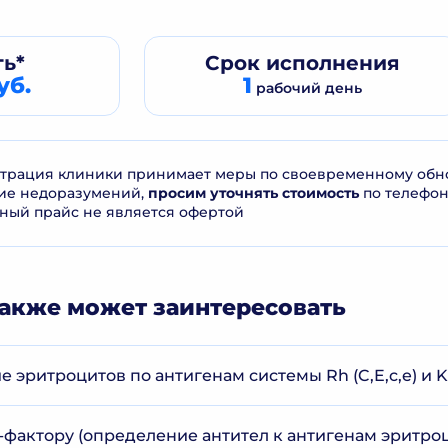
ь*
Срок
исполнения
уб.
1
рабочий день
рация клиники принимает меры по своевременному обнов
ие недоразумений,
просим уточнять стоимость
по телефо
ный прайс не является офертой
акже может заинтересовать
эритроцитов по антигенам системы Rh (C,E,c,e) и Kell
-фактору (определение антител к антигенам эритроц