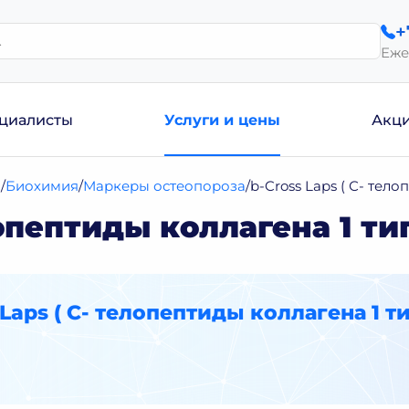
+
Еже
циалисты
Услуги и цены
Акц
и
Биохимия
Маркеры остеопороза
b-Cross Laps ( С- тело
лопептиды коллагена 1 тип
 Laps ( С- телопептиды коллагена 1 т