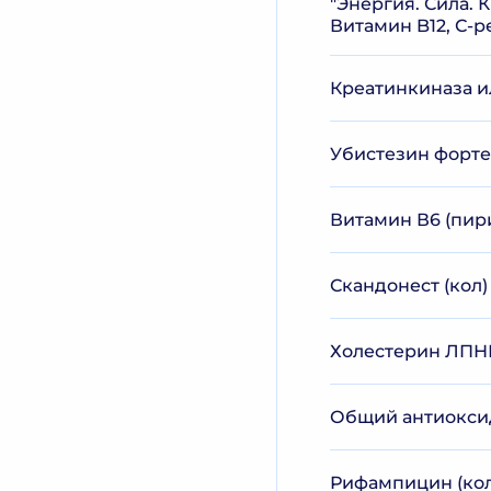
"Энергия. Сила. 
Витамин B12, С-
Креатинкиназа и
Убистезин форте 
Витамин В6 (пир
Скандонест (кол)
Холестерин ЛПНП
Общий антиоксид
Рифампицин (кол