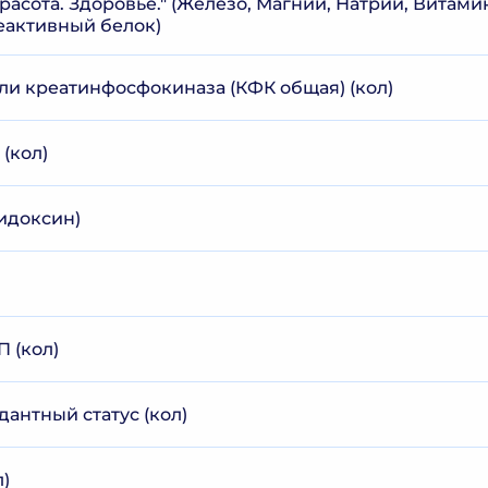
Красота. Здоровье." (Железо, Магний, Натрий, Витами
реактивный белок)
ли креатинфосфокиназа (КФК общая) (кол)
(кол)
идоксин)
 (кол)
антный статус (кол)
)