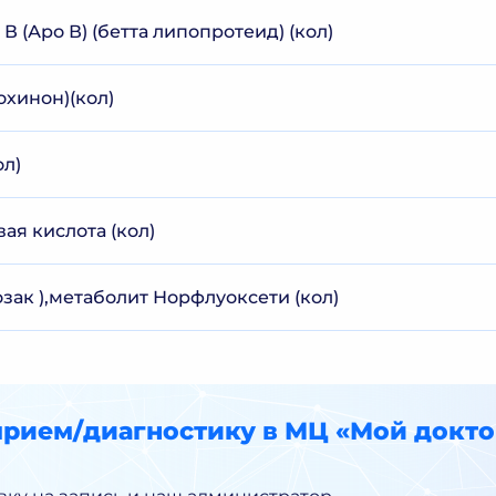
 (Аро В) (бетта липопротеид) (кол)
охинон)(кол)
ол)
ая кислота (кол)
зак ),метаболит Норфлуоксети (кол)
прием/диагностику в МЦ «Мой докто