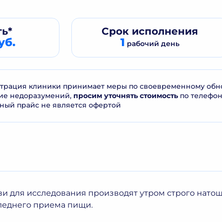
ь*
Срок
исполнения
уб.
1
рабочий день
рация клиники принимает меры по своевременному обнов
ие недоразумений,
просим уточнять стоимость
по телефо
ный прайс не является офертой
ви для исследования производят утром строго натоща
леднего приема пищи.