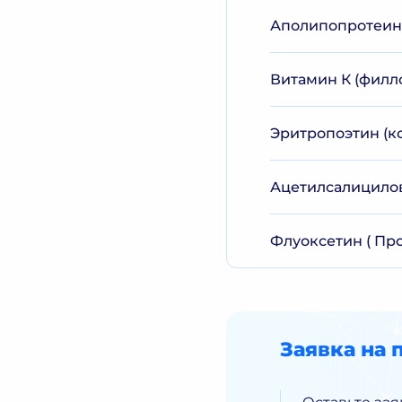
Аполипопротеин В
Витамин К (филл
Эритропоэтин (к
Ацетилсалицилов
Флуоксетин ( Про
Заявка на 