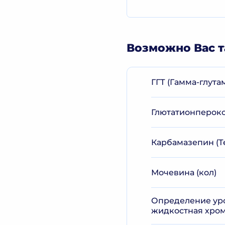
Возможно Вас т
ГГТ (Гамма-глута
Глютатионперокс
Карбамазепин (Те
Мочевина (кол)
Определение уро
жидкостная хром