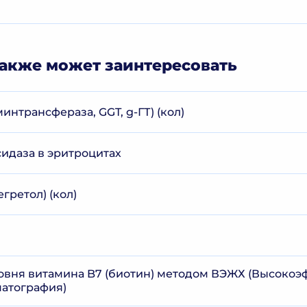
акже может заинтересовать
минтрансфераза, GGT, g-ГТ) (кол)
идаза в эритроцитах
гретол) (кол)
вня витамина B7 (биотин) методом ВЭЖХ (Высокоэ
атография)