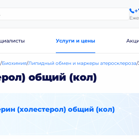
+
Еже
циалисты
Услуги и цены
Акц
и
Биохимия
Липидный обмен и маркеры атеросклероза
рол) общий (кол)
рин (холестерол) общий (кол)