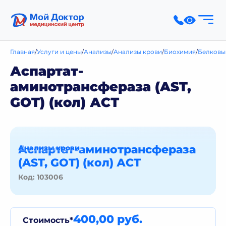
Главная
Услуги и цены
Анализы
Анализы крови
Биохимия
Белковы
Аспартат-
аминотрансфераза (AST,
GOT) (кол) АСТ
Аспартат-аминотрансфераза
Анализы крови
(AST, GOT) (кол) АСТ
Код: 103006
400,00 руб.
Стоимость*