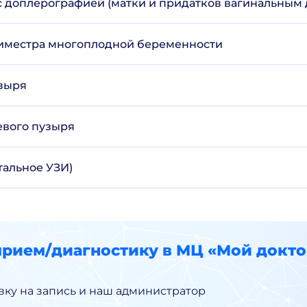
 с доплерографией (матки и придатков вагинальным
риместра многоплодной беременности
зыря
евого пузыря
тальное УЗИ)
прием/диагностику в МЦ «Мой докто
вку на запись и наш администратор