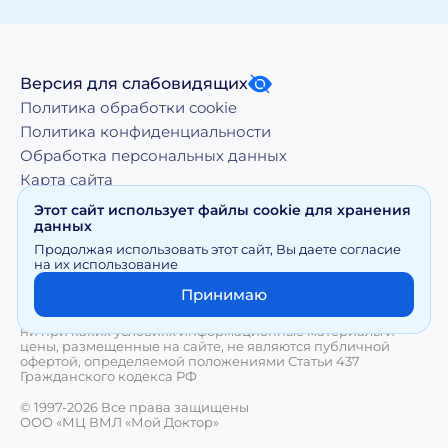
Версия для слабовидящих
Политика обработки cookie
Политика конфиденциальности
Обработка персональных данных
Карта сайта
Этот сайт использует файлы cookie для хранения
данных
Копирование, тиражирование, а равно иное
Продолжая использовать этот сайт, Вы даете согласие
использование материалов, размещенных на moy-
на их использование
doktor.org возможно только с письменного разрешения
Правообладателя
Принимаю
Сайт носит исключительно информационный характер и
ни при каких условиях информационные материалы и
цены, размещенные на сайте, не являются публичной
офертой, определяемой положениями Статьи 437
Гражданского кодекса РФ
© 1997-2026 Все права защищены
ООО «МЦ ВМЛ «Мой Доктор»