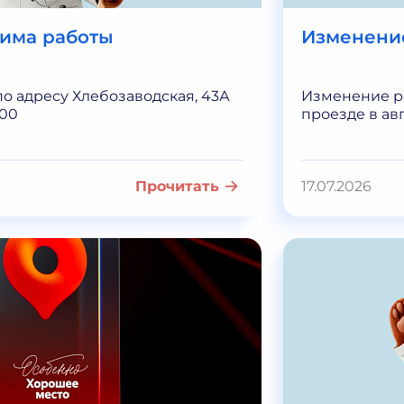
има работы
Изменени
по адресу Хлебозаводская, 43А
Изменение р
:00
проезде в авг
Прочитать
17.07.2026