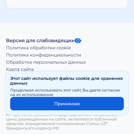
Версия для слабовидящих
Политика обработки cookie
Политика конфиденциальности
Обработка персональных данных
Карта сайта
Этот сайт использует файлы cookie для хранения
данных
Копирование, тиражирование, а равно иное
Продолжая использовать этот сайт, Вы даете согласие
использование материалов, размещенных на moy-
на их использование
doktor.org возможно только с письменного разрешения
Правообладателя
Принимаю
Сайт носит исключительно информационный характер и
ни при каких условиях информационные материалы и
цены, размещенные на сайте, не являются публичной
офертой, определяемой положениями Статьи 437
Гражданского кодекса РФ