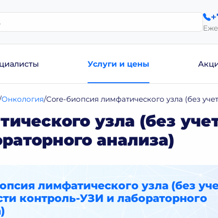
+
Еже
циалисты
Услуги и цены
Акц
Онкология
Core-биопсия лимфатического узла (без уче
тического узла (без уче
ораторного анализа)
опсия лимфатического узла (без уч
сти контроль-УЗИ и лабораторного
)