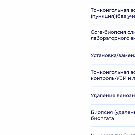
Тонкоигольная а
(пункция)(без уч
Core-биопсия сли
лабораторного а
Установка/замена
Тонкоигольная а
контроль-УЗИ и 
Удаление венозн
Биопсия (удалени
биоптата