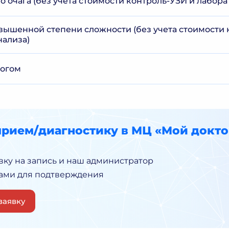
 очага (без учета стоимости контроль-УЗИ и лабора
вышенной степени сложности (без учета стоимости 
нализа)
логом
прием/диагностику в МЦ «Мой докто
вку на запись и наш администратор
Вами для подтверждения
заявку