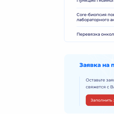
Пункция гнойного
Core-биопсия по
лабораторного а
Перевязка онко
Заявка на 
Оставьте зая
свяжется с 
Заполнить 