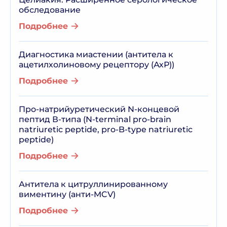
обследование
Подробнее
Диагностика миастении (антитела к
ацетилхолиновому рецептору (АхР))
Подробнее
Про-натрийуретический N-концевой
пептид В-типа (N-terminal pro-brain
natriuretic peptide, pro-B-type natriuretic
peptide)
Подробнее
Антитела к цитруллинированному
виментину (анти-MCV)
Подробнее