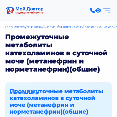
Главная
Услуги и цены
Анализы
Анализы мочи
Гормоны, онкомарке
Промежуточные
метаболиты
катехоламинов в суточной
моче (метанефрин и
норметанефрин)(общие)
Промежуточные метаболиты
Анализы мочи
катехоламинов в суточной
моче (метанефрин и
норметанефрин)(общие)