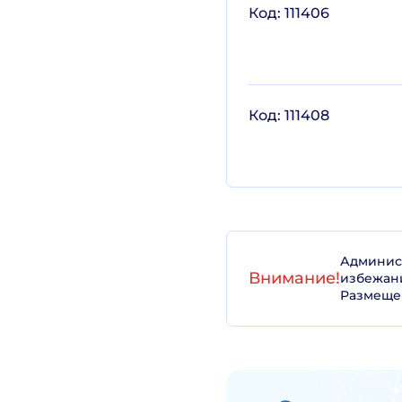
Код: 111406
Код: 111408
Админист
Внимание!
избежан
Размеще