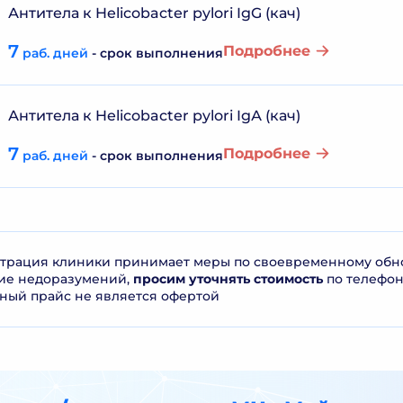
Антитела к Helicobacter pylori IgG (кач)
7
Подробнее
раб. дней
- срок выполнения
Антитела к Helicobacter pylori IgА (кач)
7
Подробнее
раб. дней
- срок выполнения
рация клиники принимает меры по своевременному обнов
ие недоразумений,
просим уточнять стоимость
по телефо
ный прайс не является офертой