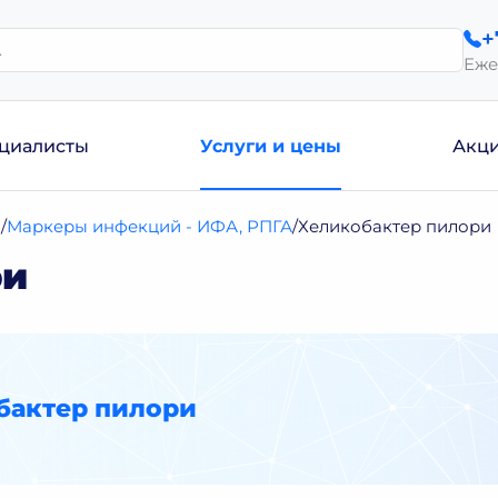
+
Еже
циалисты
Услуги и цены
Акц
и
Маркеры инфекций - ИФА, РПГА
Хеликобактер пилори
ри
бактер пилори