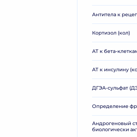
Антитела к рецепт
Кортизол (кол)
АТ к бета-клетк
АТ к инсулину (ко
ДГЭА-сульфат (ДЭ
Определение фр
Андрогеновый ст
биологически ак