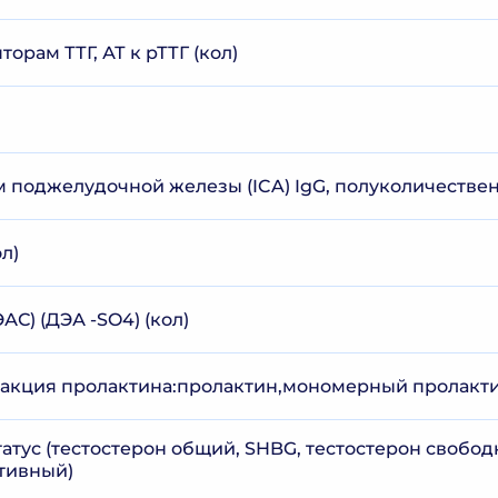
орам ТТГ, АТ к рТТГ (кол)
ам поджелудочной железы (ICA) IgG, полуколичеств
л)
АС) (ДЭА -SO4) (кол)
акция пролактина:пролактин,мономерный пролакт
атус (тестостерон общий, SHBG, тестостерон свобод
тивный)