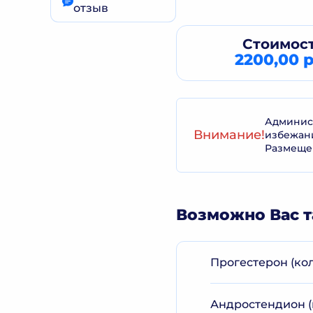
отзыв
Стоимост
2200,00 р
Админист
Внимание!
избежан
Размеще
Возможно Вас т
Прогестерон (кол
Андростендион (